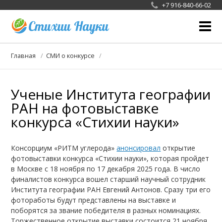
+7 916-840-66-02
О фотоконкурсе
Главная
СМИ о конкурсе
Жюри
Ученые Института географии
Галерея
РАН на фотовыставке
Новости конкурса
конкурса «Стихии науки»
СМИ
Консорциум «РИТМ углерода»
анонсировал
открытие
Сотрудничество
фотовыставки конкурса «Стихии науки», которая пройдет
в Москве с 18 ноября по 17 декабря 2025 года. В число
финалистов конкурса вошел старший научный сотрудник
Института географии РАН Евгений Антонов. Сразу три его
фотоработы будут представлены на выставке и
поборятся за звание победителя в разных номинациях.
Торжественное открытие выставки состоится 21 ноября