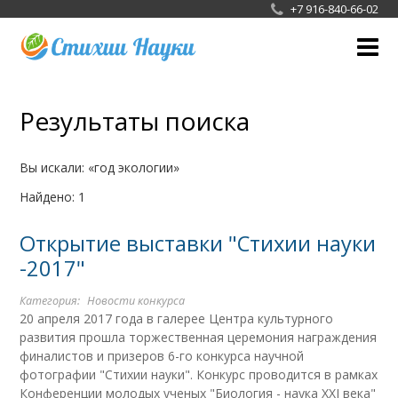
+7 916-840-66-02
О фотоконкурсе
Результаты поиска
Жюри
Галерея
Вы искали:
год экологии
Найдено: 1
Новости конкурса
Открытие выставки "Стихии науки
СМИ
-2017"
Сотрудничество
Категория:
Новости конкурса
20 апреля 2017 года в галерее Центра культурного
развития прошла торжественная церемония награждения
финалистов и призеров 6-го конкурса научной
фотографии "Стихии науки". Конкурс проводится в рамках
Конференции молодых ученых "Биология - наука XXI века"