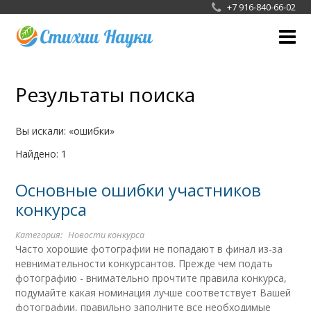
+7 916-840-66-02
О фотоконкурсе
Результаты поиска
Жюри
Галерея
Вы искали:
ошибки
Найдено: 1
Новости конкурса
Основные ошибки участников
СМИ
конкурса
Сотрудничество
Категория:
Новости конкурса
Часто хорошие фотографии не попадают в финал из-за
невнимательности конкурсантов. Прежде чем подать
фотографию - внимательно прочтите правила конкурса,
подумайте какая номинация лучше соответствует Вашей
фотографии, правильно заполните все необходимые