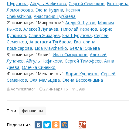
Шурупова
,
Айгуль Нафикова
,
Сергей Семенков
,
Екатерина
Ломоносова
,
Елена Кудина
,
Ксения
Chekashkina
,
Анастасия Тугбаева
2) номинация "Микрокосм":
Андрей Шутов
,
Максим
Рыжов
,
Алексей Лупачев
,
Николай Каранов
,
Борис
Куприков
,
Слава Жихарев
,
Яна Шурупова
,
Сергей
Семенков
,
Анастасия Тугбаева
,
Екатерина
Комисарова
,
Lida Kravchenko
,
Белла Юрьева
3) номинация "Люди":
Иван Сморкалов
,
Алексей
Лупачев
,
Айгуль Нафикова
,
Сергей Тимофеев
,
Анна
Деева
,
Олечка Синенко
4) номинация "Механизмы":
Борис Куприков
,
Сергей
Семенков
,
Оля Мальцева
,
Елена Бессолицына
Administrator
27 Января 16
3989
Теги
финалисты
Поделиться