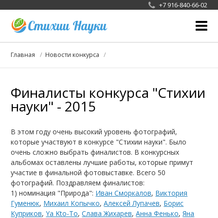
+7 916-840-66-02
О фотоконкурсе
Главная
Новости конкурса
Жюри
Финалисты конкурса "Стихии
Галерея
науки" - 2015
Новости конкурса
В этом году очень высокий уровень фотографий,
СМИ
которые участвуют в конкурсе "Стихии науки". Было
очень сложно выбрать финалистов. В конкурсных
Сотрудничество
альбомах оставлены лучшие работы, которые примут
участие в финальной фотовыставке. Всего 50
фотографий. Поздравляем финалистов:
1) номинация "Природа":
Иван Сморкалов
,
Виктория
Гуменюк
,
Михаил Копычко
,
Алексей Лупачев
,
Борис
Куприков
,
Ya Kto-To
,
Слава Жихарев
,
Анна Фенько
,
Яна