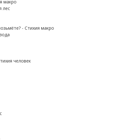
ия макро
я лес
озьмёте? - Стихия макро
 вода
Стихия человек
с
х