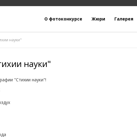
О фотоконкурсе
Жюри
Галерея
тихии науки"
тихии науки"
рафии "Стихии науки"!
к
оздух
ода