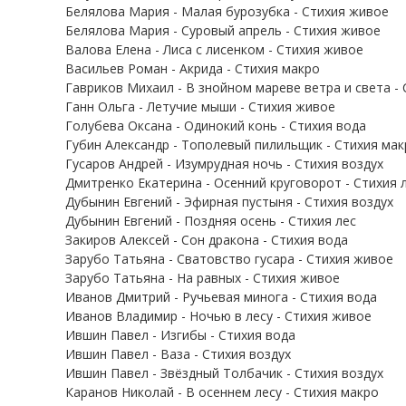
Белялова Мария - Малая бурозубка - Стихия живое
Белялова Мария - Суровый апрель - Стихия живое
Валова Елена - Лиса с лисенком - Стихия живое
Васильев Роман - Акрида - Стихия макро
Гавриков Михаил - В знойном мареве ветра и света -
Ганн Ольга - Летучие мыши - Стихия живое
Голубева Оксана - Одинокий конь - Стихия вода
Губин Александр - Тополевый пилильщик - Стихия мак
Гусаров Андрей - Изумрудная ночь - Стихия воздух
Дмитренко Екатерина - Осенний круговорот - Стихия 
Дубынин Евгений - Эфирная пустыня - Стихия воздух
Дубынин Евгений - Поздняя осень - Стихия лес
Закиров Алексей - Сон дракона - Стихия вода
Зарубо Татьяна - Сватовство гусара - Стихия живое
Зарубо Татьяна - На равных - Стихия живое
Иванов Дмитрий - Ручьевая минога - Стихия вода
Иванов Владимир - Ночью в лесу - Стихия живое
Ившин Павел - Изгибы - Стихия вода
Ившин Павел - Ваза - Стихия воздух
Ившин Павел - Звёздный Толбачик - Стихия воздух
Каранов Николай - В осеннем лесу - Стихия макро