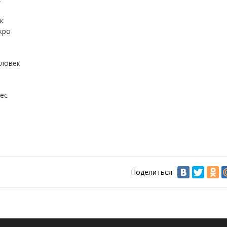
к
кро
еловек
ес
Поделиться