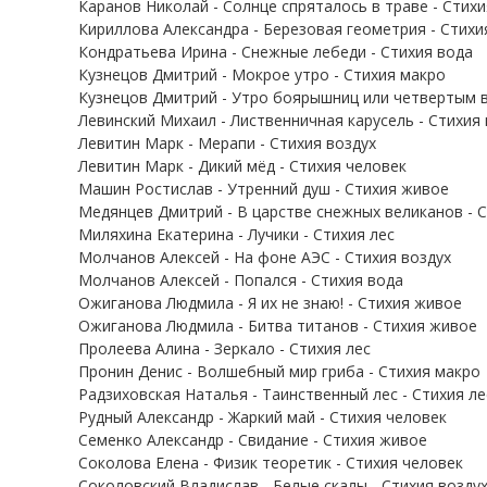
Каранов Николай - Солнце спряталось в траве - Стих
Кириллова Александра - Березовая геометрия - Стихи
Кондратьева Ирина - Снежные лебеди - Стихия вода
Кузнецов Дмитрий - Мокрое утро - Стихия макро
Кузнецов Дмитрий - Утро боярышниц или четвертым в
Левинский Михаил - Лиственничная карусель - Стихия
Левитин Марк - Мерапи - Стихия воздух
Левитин Марк - Дикий мёд - Стихия человек
Машин Ростислав - Утренний душ - Стихия живое
Медянцев Дмитрий - В царстве снежных великанов - 
Миляхина Екатерина - Лучики - Стихия лес
Молчанов Алексей - На фоне АЭС - Стихия воздух
Молчанов Алексей - Попался - Стихия вода
Ожиганова Людмила - Я их не знаю! - Стихия живое
Ожиганова Людмила - Битва титанов - Стихия живое
Пролеева Алина - Зеркало - Стихия лес
Пронин Денис - Волшебный мир гриба - Стихия макро
Радзиховская Наталья - Таинственный лес - Стихия ле
Рудный Александр - Жаркий май - Стихия человек
Семенко Александр - Свидание - Стихия живое
Соколова Елена - Физик теоретик - Стихия человек
Соколовский Владислав - Белые скалы - Стихия возду