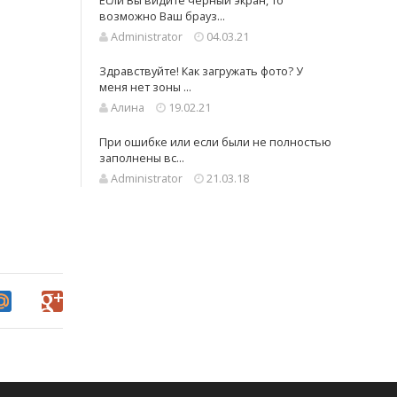
Если Вы видите черный экран, то
возможно Ваш брауз...
Administrator
04.03.21
Здравствуйте! Как загружать фото? У
меня нет зоны ...
Алина
19.02.21
При ошибке или если были не полностью
заполнены вс...
Administrator
21.03.18