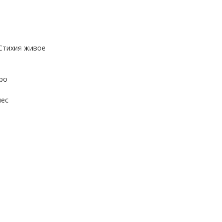
 Стихия живое
ро
лес