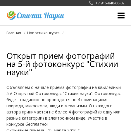
+7 916-840-66-02
О фотоконкурсе
Главная
Новости конкурса
Жюри
Открыт прием фотографий
Галерея
на 5-й фотоконкурс "Стихии
Новости конкурса
науки"
СМИ
Объявляем о начале приема фотографий на юбилейный
Сотрудничество
5-й Открытый Фотоконкурс "Стихии науки”. Фотоконкурс
будет традиционно проводится по 4 номинациям:
природа, микрокосм, люди и механизмы. От каждого
автора принимается не более 4 фотографий (в одну или
разные категории) в электронном виде. Участие в
конкурсе бесплатно!
Окончание приема - 15 марта 2016 г.