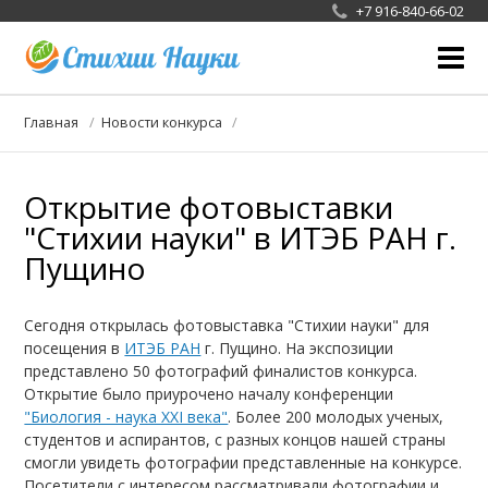
+7 916-840-66-02
О фотоконкурсе
Главная
Новости конкурса
Жюри
Открытие фотовыставки
Галерея
"Стихии науки" в ИТЭБ РАН г.
Новости конкурса
Пущино
СМИ
Сегодня открылась фотовыставка "Стихии науки" для
Сотрудничество
посещения в
ИТЭБ РАН
г. Пущино. На экспозиции
представлено 50 фотографий финалистов конкурса.
Открытие было приурочено началу конференции
"Биология - наука XXI века"
. Более 200 молодых ученых,
студентов и аспирантов, с разных концов нашей страны
смогли увидеть фотографии представленные на конкурсе.
Посетители с интересом рассматривали фотографии и